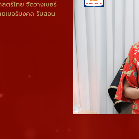
ตร์ไทย จัดวางเบอร์
ายเบอร์มงคล รับสอน