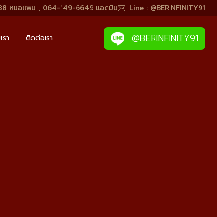
888 หมอแพน , 064-149-6649 แอดมิน
Line : @BERINFINITY91
@BERINFINITY91
บเรา
ติดต่อเรา