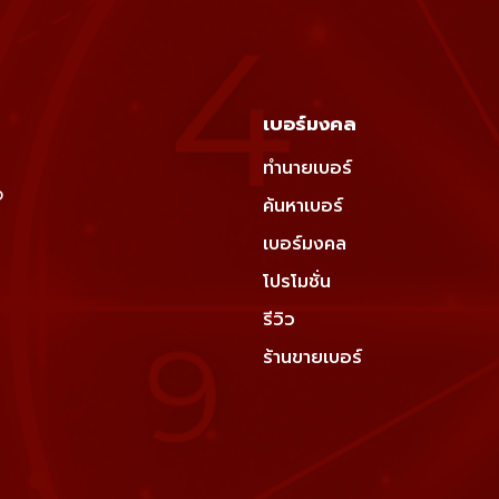
เบอร์มงคล
ทำนายเบอร์
จ
ค้นหาเบอร์
เบอร์มงคล
โปรโมชั่น
รีวิว
ร้านขายเบอร์