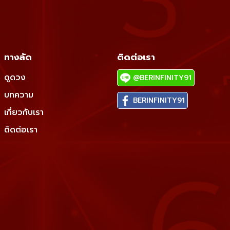
ทางลัด
ติดต่อเรา
ดูดวง
@BERINFINITY91
บทความ
BERINFINITY91
เกี่ยวกับเรา
ติดต่อเรา